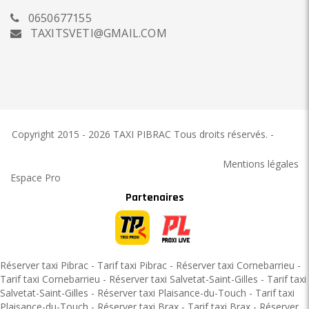
0650677155
TAXITSVETI@GMAIL.COM
Copyright 2015 - 2026 TAXI PIBRAC
Tous droits réservés.
-
TAXI
PIBRAC
Mentions légales
Espace Pro
Partenaires
Réserver taxi Pibrac
-
Tarif taxi Pibrac
-
Réserver taxi Cornebarrieu
-
Tarif taxi Cornebarrieu
-
Réserver taxi Salvetat-Saint-Gilles
-
Tarif taxi
Salvetat-Saint-Gilles
-
Réserver taxi Plaisance-du-Touch
-
Tarif taxi
Plaisance-du-Touch
-
Réserver taxi Brax
-
Tarif taxi Brax
-
Réserver