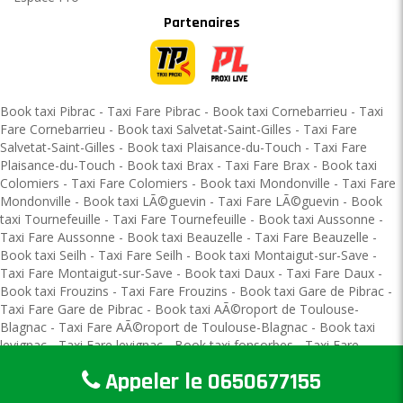
Partenaires
Book taxi Pibrac
-
Taxi Fare Pibrac
-
Book taxi Cornebarrieu
-
Taxi
Fare Cornebarrieu
-
Book taxi Salvetat-Saint-Gilles
-
Taxi Fare
Salvetat-Saint-Gilles
-
Book taxi Plaisance-du-Touch
-
Taxi Fare
Plaisance-du-Touch
-
Book taxi Brax
-
Taxi Fare Brax
-
Book taxi
Colomiers
-
Taxi Fare Colomiers
-
Book taxi Mondonville
-
Taxi Fare
Mondonville
-
Book taxi LÃ©guevin
-
Taxi Fare LÃ©guevin
-
Book
taxi Tournefeuille
-
Taxi Fare Tournefeuille
-
Book taxi Aussonne
-
Taxi Fare Aussonne
-
Book taxi Beauzelle
-
Taxi Fare Beauzelle
-
Book taxi Seilh
-
Taxi Fare Seilh
-
Book taxi Montaigut-sur-Save
-
Taxi Fare Montaigut-sur-Save
-
Book taxi Daux
-
Taxi Fare Daux
-
Book taxi Frouzins
-
Taxi Fare Frouzins
-
Book taxi Gare de Pibrac
-
Taxi Fare Gare de Pibrac
-
Book taxi AÃ©roport de Toulouse-
Blagnac
-
Taxi Fare AÃ©roport de Toulouse-Blagnac
-
Book taxi
levignac
-
Taxi Fare levignac
-
Book taxi fonsorbes
-
Taxi Fare
fonsorbes
-
Book taxi fontenilles
-
Taxi Fare fontenilles
-
Book taxi l
Appeler le
0650677155
union
-
Taxi Fare l union
-
Book taxi toulouse
-
Taxi Fare toulouse
-
Book taxi saint loup cammas
-
Taxi Fare saint loup cammas
-