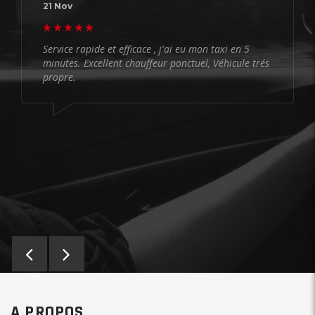
21 Nov
Service rapide et efficace , j'ai eu mon taxi en 5
minutes. Excellent chauffeur ponctuel, Véhicule trés
propre.
A PROPOS