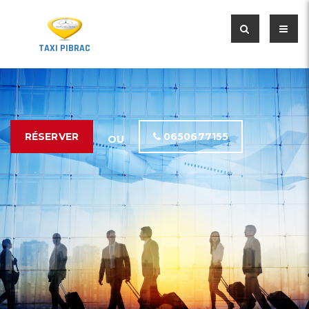
TAXI PIBRAC
RÉSERVER
0650677155
OU